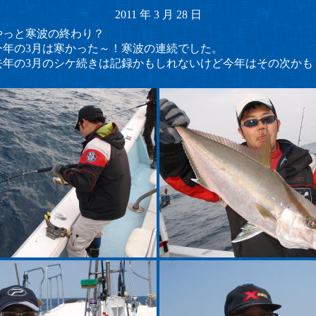
2011
年
3
月
28
日
やっと寒波の終わり？
今年の3月は寒かった～！寒波の連続でした。
去年の3月のシケ続きは記録かもしれないけど今年はその次かも