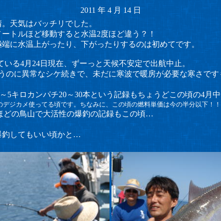
2011
年
4
月
14
日
晴。天気はバッチリでした。
メートルほど移動すると水温2度ほど違う？！
極端に水温上がったり、下がったりするのは初めてです。
ている4月24日現在、ずーっと天候不安定で出航中止。
いうのに異常なシケ続きで、未だに寒波で暖房が必要な寒さです
～5キロカンパチ20～30本という記録もちょうどこの頃の4月
素のデジカメ使ってる頃です。
ちなみに、この頃の燃料単価は今の半分以下！！
ほどの鳥山で大活性の爆釣の記録もこの頃…
爆釣してもいい頃かと…