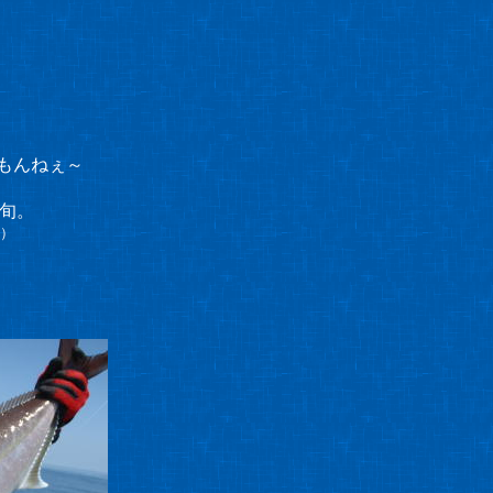
もんねぇ～
中旬。
）