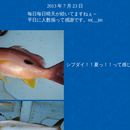
2013
年
7
月
23
日
毎日毎日晴天が続いてますねぇ～
平日に人数揃って感謝です。m(__)m
シブダイ！！夏っ！！って感