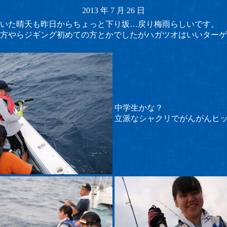
2013
年
7
月
26
日
いた晴天も昨日からちょっと下り坂…戻り梅雨らしいです。
方やらジギング初めての方とかでしたがハガツオはいいターゲ
中学生かな？
立派なシャクリでがんがんヒ