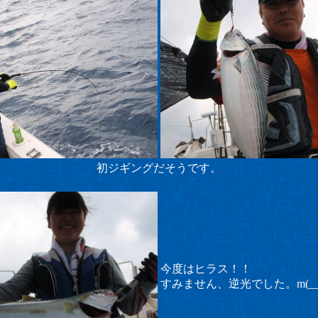
初ジギングだそうです。
今度はヒラス！！
すみません、逆光でした。m(__