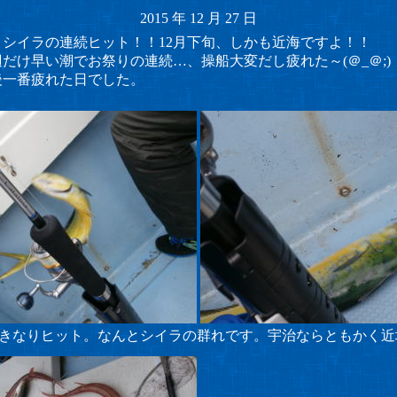
2015
年
12
月
27
日
とシイラの連続ヒット！！12月下旬、しかも近海ですよ！！
だけ早い潮でお祭りの連続…、操船大変だし疲れた～(＠_＠;)
後一番疲れた日でした。
きなりヒット。なんとシイラの群れです。宇治ならともかく近