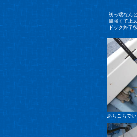
初っ端なん
風強くて上辺
ドック終了
あちこちでい