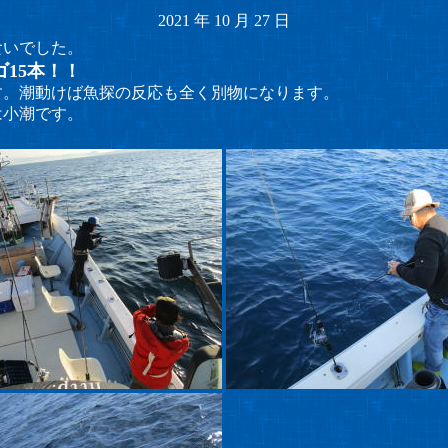
2021
年
10
月
27
日
食いでした。
ゴ15本！！
す。潮動けば魚探の反応も全く別物になります。
は小潮です。