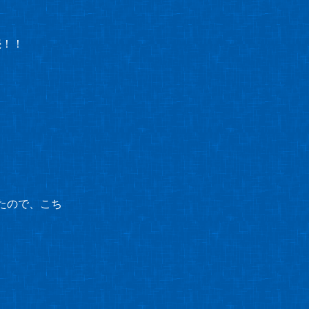
続！！
たので、こち