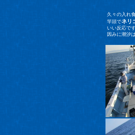
久々の入れ
ネリ
竿頭で
いい反応で
因みに潮汐